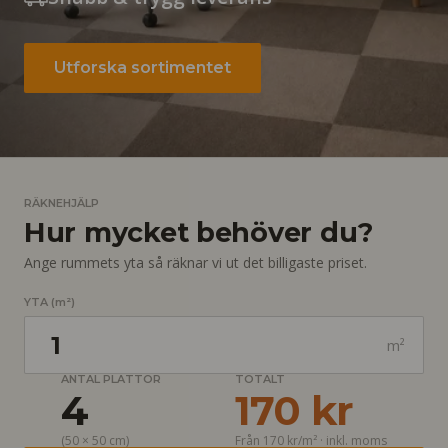
Utforska sortimentet
RÄKNEHJÄLP
Hur mycket behöver du?
Ange rummets yta så räknar vi ut det billigaste priset.
YTA (m²)
m²
Yta i kvadratmeter
ANTAL PLATTOR
TOTALT
4
170 kr
(
50 × 50 cm
)
Från
170 kr
/m² ·
inkl. moms