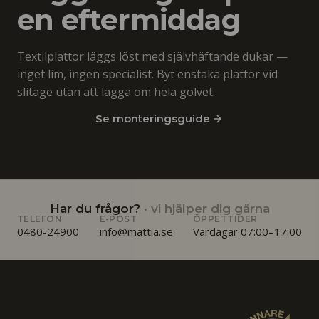
en eftermiddag
Textilplattor läggs löst med självhäftande dukar —
inget lim, ingen specialist. Byt enstaka plattor vid
slitage utan att lägga om hela golvet.
Se monteringsguide
Har du frågor?
· vi hjälper dig gärna
TELEFON
E-POST
ÖPPETTIDER
0480-24900
info@mattia.se
Vardagar 07:00–17:00