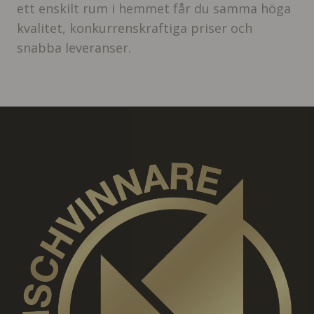
ett enskilt rum i hemmet får du samma höga
kvalitet, konkurrenskraftiga priser och
snabba leveranser.