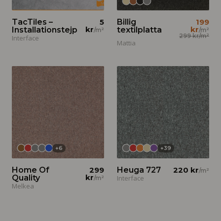
TacTiles –
5
Billig
199
kr
kr
Installationstejp
textilplatta
/m²
/m²
299 kr
/m²
Interface
Mattia
+
6
+
39
Home Of
299
Heuga 727
220 kr
/m²
kr
Quality
Interface
/m²
Melkea