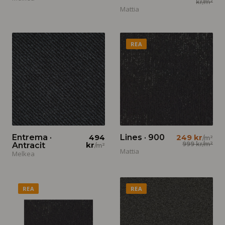
kr
/m²
Mattia
REA
Entrema ·
494
Lines · 900
249 kr
/m²
kr
999 kr
/m²
Antracit
/m²
Mattia
Melkea
REA
REA