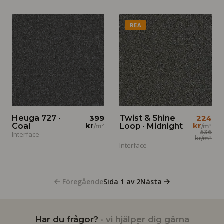
REA
Heuga 727 ·
399
Twist & Shine
224
kr
kr
Coal
Loop · Midnight
/m²
/m²
536
Interface
kr
/m²
Interface
Föregående
Sida
1
av
2
Nästa
Har du frågor?
· vi hjälper dig gärna