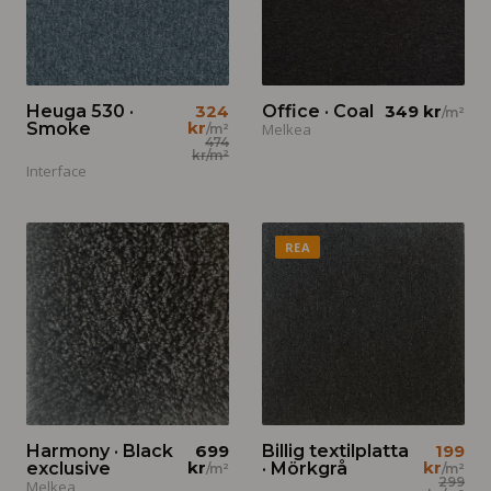
Heuga 530 ·
324
Office · Coal
349 kr
/m²
kr
Smoke
Melkea
/m²
474
kr
/m²
Interface
REA
Harmony · Black
699
Billig textilplatta
199
kr
kr
exclusive
· Mörkgrå
/m²
/m²
299
Melkea