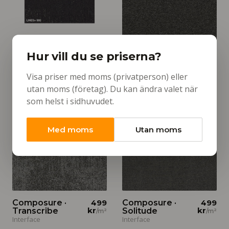
Hur vill du se priserna?
Lines+ · 900
286 kr
Megaera · 511
524 kr
/m²
/m²
999 kr
/m²
1 115 kr
/m²
Mattia
Mattia
Visa priser med moms (privatperson) eller
utan moms (företag). Du kan ändra valet när
som helst i sidhuvudet.
Med moms
Utan moms
Composure ·
499
Composure ·
499
kr
kr
Transcribe
Solitude
/m²
/m²
Interface
Interface