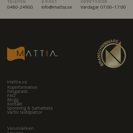
TELEFON
E-POST
ÖPPETTIDER
0480-24900
info@mattia.se
Vardagar 07:00–17:00
Mattia.se
Köpinformation
Prisgaranti
FAQ
Blogg
Kontakt
Sponsring & Samarbete
Varför textilplattor
Varumärken