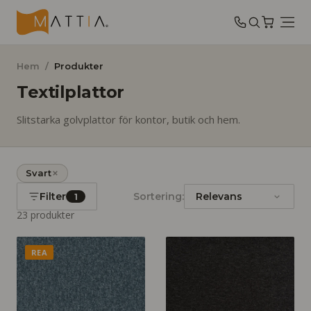
Hem
/
Produkter
Textilplattor
Slitstarka golvplattor för kontor, butik och hem.
Svart
Filter
Sortering:
1
23
produkter
REA