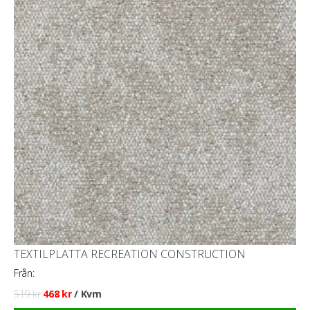
TEXTILPLATTA RECREATION CONSTRUCTION
Från:
Det
Det
519
kr
468
kr
/ Kvm
ursprungliga
nuvarande