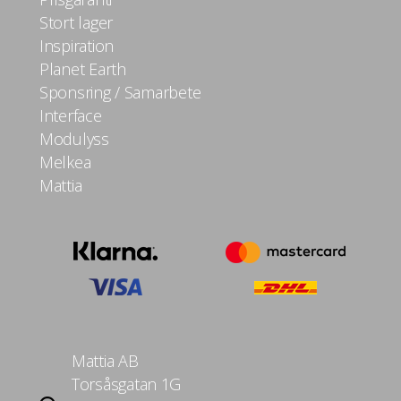
Stort lager
Inspiration
Planet Earth
Sponsring / Samarbete
Interface
Modulyss
Melkea
Mattia
Mattia AB
Torsåsgatan 1G