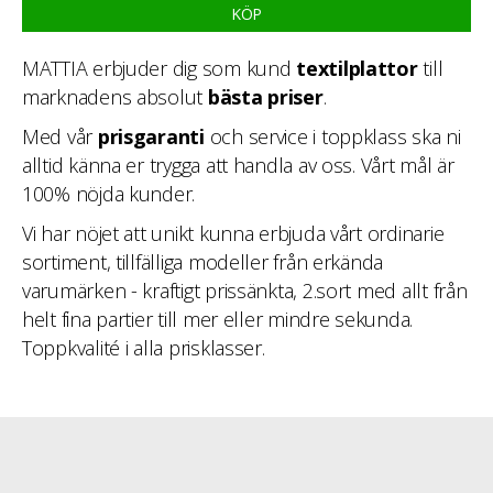
KÖP
priset
priset
var:
är:
519 kr.
468 kr.
MATTIA erbjuder dig som kund
textilplattor
till
marknadens absolut
bästa priser
.
Med vår
prisgaranti
och service i toppklass ska ni
alltid känna er trygga att handla av oss. Vårt mål är
100% nöjda kunder.
Vi har nöjet att unikt kunna erbjuda vårt ordinarie
sortiment, tillfälliga modeller från erkända
varumärken - kraftigt prissänkta, 2.sort med allt från
helt fina partier till mer eller mindre sekunda.
Toppkvalité i alla prisklasser.