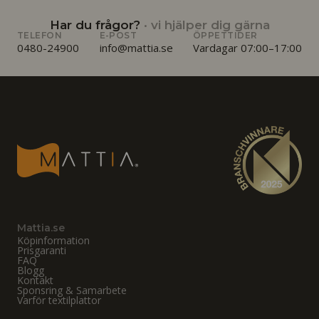
Har du frågor?
· vi hjälper dig gärna
TELEFON
E-POST
ÖPPETTIDER
0480-24900
info@mattia.se
Vardagar 07:00–17:00
Mattia.se
Köpinformation
Prisgaranti
FAQ
Blogg
Kontakt
Sponsring & Samarbete
Varför textilplattor