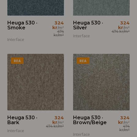
Heuga 530 ·
324
Heuga 530 ·
324
kr
kr
Smoke
Silver
/m²
/m²
474
474 kr
/m²
kr
/m²
Interface
Interface
REA
REA
Heuga 530 ·
324
Heuga 530 ·
324
kr
kr
Bark
Brown/Beige
/m²
/m²
474 kr
/m²
474
kr
/m²
Interface
Interface