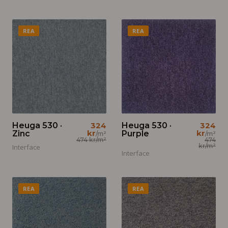
REA
REA
Heuga 530 ·
324
Heuga 530 ·
324
kr
kr
Zinc
Purple
/m²
/m²
474 kr
/m²
474
kr
/m²
Interface
Interface
REA
REA