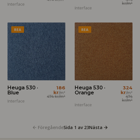
kr
/m²
Interface
Interface
REA
REA
Heuga 530 ·
186
Heuga 530 ·
324
kr
kr
Blue
Orange
/m²
/m²
474 kr
/m²
474
kr
/m²
Interface
Interface
Föregående
Sida
1
av
23
Nästa