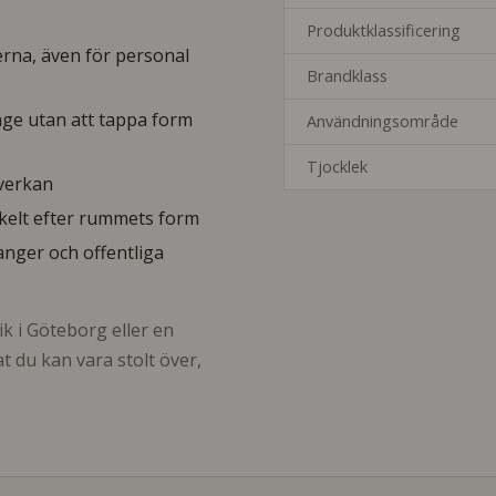
Produktklassificering
rna, även för personal
Brandklass
tage utan att tappa form
Användningsområde
Tjocklek
åverkan
kelt efter rummets form
anger och offentliga
k i Göteborg eller en
t du kan vara stolt över,