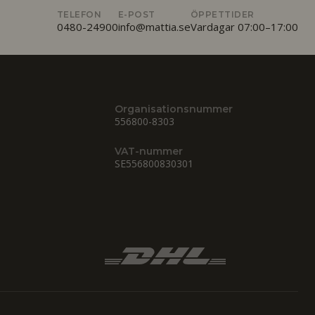
TELEFON
E-POST
ÖPPETTIDER
0480-24900
info@mattia.se
Vardagar 07:00–17:00
Organisationsnummer
556800-8303
VAT-nummer
SE556800830301