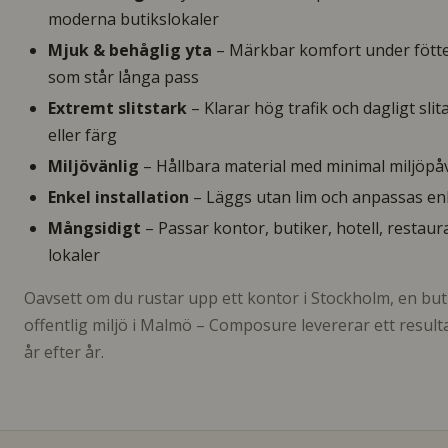
moderna butikslokaler
Mjuk & behåglig yta
– Märkbar komfort under fötte
som står långa pass
Extremt slitstark
– Klarar hög trafik och dagligt sli
eller färg
Miljövänlig
– Hållbara material med minimal miljöp
Enkel installation
– Läggs utan lim och anpassas en
Mångsidigt
– Passar kontor, butiker, hotell, restaur
lokaler
Oavsett om du rustar upp ett kontor i Stockholm, en buti
offentlig miljö i Malmö – Composure levererar ett resulta
år efter år.