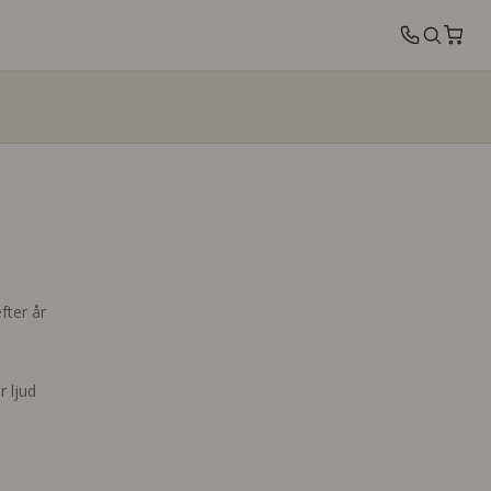
fter år
r ljud