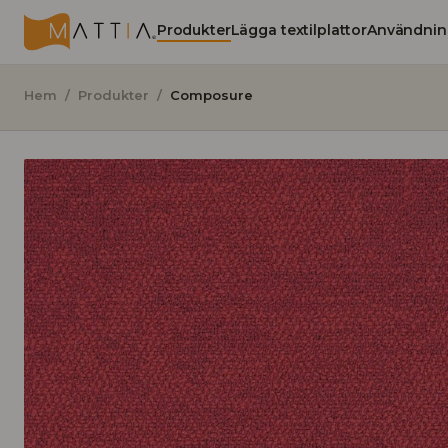
Produkter
Lägga textilplattor
Användnin
Hem
/
Produkter
/
Composure