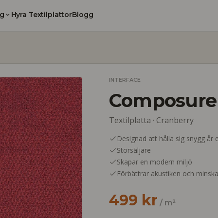
g
Hyra Textilplattor
Blogg
INTERFACE
Composure
Textilplatta ·
Cranberry
Designad att hålla sig snygg år e
Storsäljare
Skapar en modern miljö
Förbättrar akustiken och minska
499 kr
/ m²