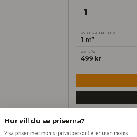
KVADRATMETER
1 m²
PRIS/m²
499 kr
Hur vill du se priserna?
Fri frakt
Snabb leverans
Pris
Visa priser med moms (privatperson) eller utan moms