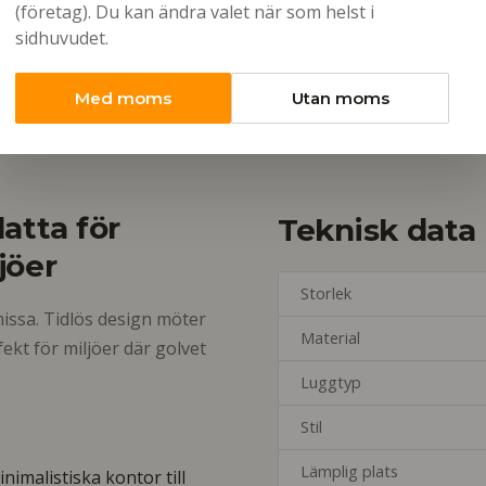
(företag). Du kan ändra valet när som helst i
sidhuvudet.
Betala med
Företagsfaktura 30
Med moms
Utan moms
atta för
Teknisk data
jöer
Storlek
missa. Tidlös design möter
Material
kt för miljöer där golvet
Luggtyp
Stil
Lämplig plats
nimalistiska kontor till