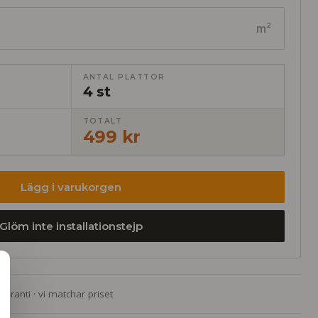
m²
ANTAL PLATTOR
4 st
TOTALT
499 kr
Lägg i varukorgen
Glöm inte installationstejp
garanti · vi matchar priset