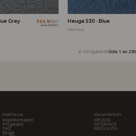
lue Grey
324 kr
Heuga 530 · Blue
/m²
474 kr
/m²
Interface
Föregående
Sida
1
av
23
N
Mattia.se
Varumärken
Köpinformation
MELKEA
Prisgaranti
INTERFACE
FAQ
MODULYSS
Blogg