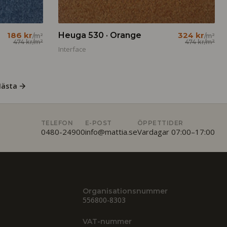
186 kr
Heuga 530 · Orange
324 kr
/m²
/m²
474 kr
/m²
474 kr
/m²
Interface
ästa
TELEFON
E-POST
ÖPPETTIDER
0480-24900
info@mattia.se
Vardagar 07:00–17:00
Organisationsnummer
556800-8303
VAT-nummer