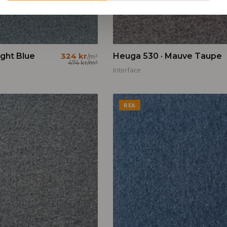
ight Blue
324 kr
Heuga 530 · Mauve Taupe
/m²
474 kr
/m²
Interface
REA