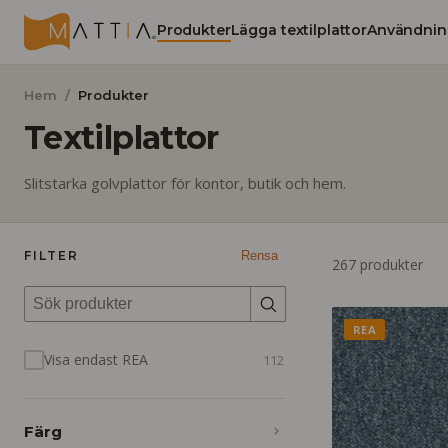
Produkter
Lägga textilplattor
Användnin
Hem
/
Produkter
Textilplattor
Slitstarka golvplattor för kontor, butik och hem.
FILTER
Rensa
267
produkter
REA
Visa endast REA
112
Färg