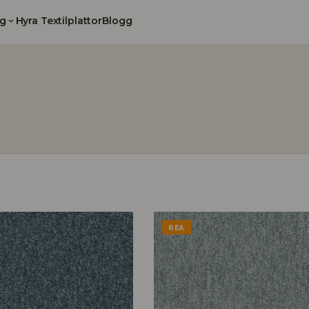
g
Hyra Textilplattor
Blogg
REA