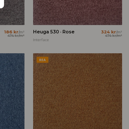
186 kr
Heuga 530 · Rose
324 kr
/m²
/m²
474 kr
/m²
474 kr
/m²
Interface
REA