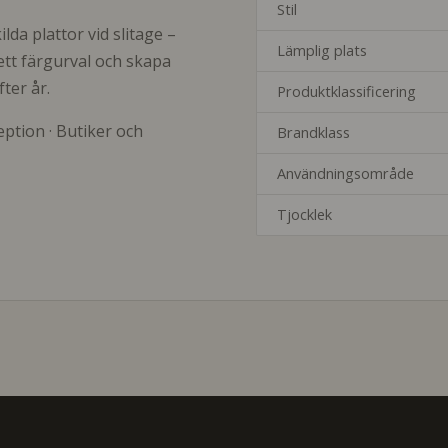
Stil
lda plattor vid slitage –
Lämplig plats
rett färgurval och skapa
ter år.
Produktklassificering
ption · Butiker och
Brandklass
Användningsområde
Tjocklek