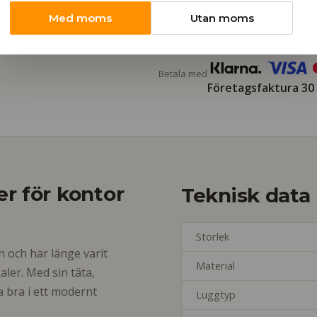
Med moms
Utan moms
Fri frakt
Snabb leverans
Pris
Betala med
Företagsfaktura 30
er för kontor
Teknisk data
Storlek
n och har länge varit
Material
aler. Med sin täta,
a bra i ett modernt
Luggtyp