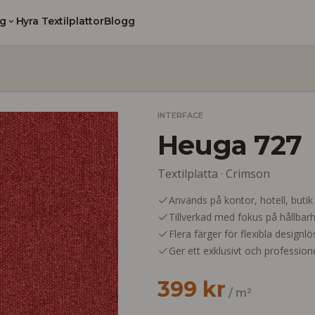
g
Hyra Textilplattor
Blogg
INTERFACE
Heuga 727
Textilplatta ·
Crimson
Används på kontor, hotell, butik
Tillverkad med fokus på hållbarh
Flera färger för flexibla designl
Ger ett exklusivt och professione
399 kr
/ m²