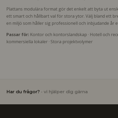
Plattans modulära format gör det enkelt att byta ut enski
ett smart och hållbart val för stora ytor. Välj bland ett b
en miljö som håller sig professionell och inbjudande år ef
Passar för:
Kontor och kontorslandskap · Hotell och rece
kommersiella lokaler · Stora projektvolymer
Har du frågor?
· vi hjälper dig gärna