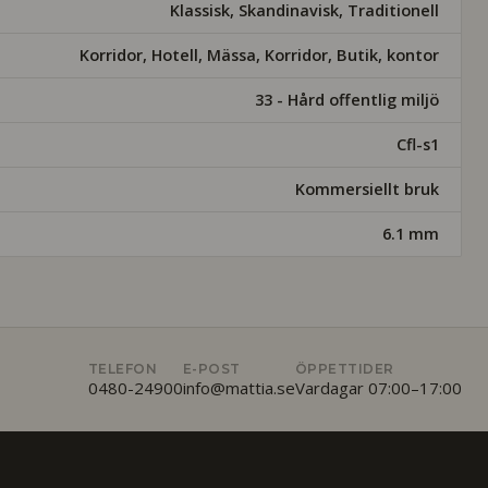
Klassisk, Skandinavisk, Traditionell
Korridor, Hotell, Mässa, Korridor, Butik, kontor
33 - Hård offentlig miljö
Cfl-s1
Kommersiellt bruk
6.1 mm
TELEFON
E-POST
ÖPPETTIDER
0480-24900
info@mattia.se
Vardagar 07:00–17:00