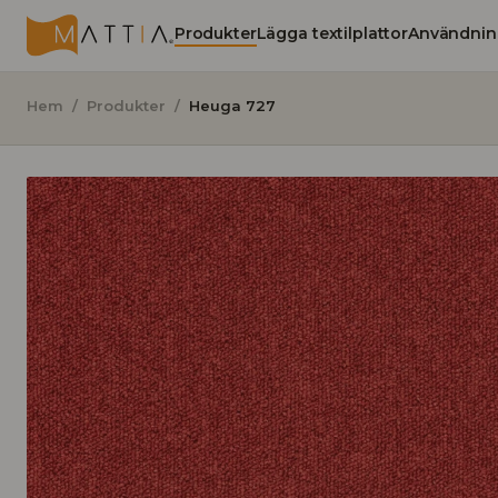
Produkter
Lägga textilplattor
Användnin
Hem
/
Produkter
/
Heuga 727