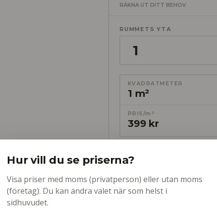
RÄKNA UT DITT BEHOV
RUMMETS YTA
KVADRATMETER
1 m²
PRIS/m²
399 kr
Hur vill du se priserna?
Visa priser med moms (privatperson) eller utan moms
(företag). Du kan ändra valet när som helst i
sidhuvudet.