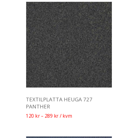
TEXTILPLATTA HEUGA 727
PANTHER
120
kr
–
289
kr
/ kvm