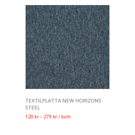
TEXTILPLATTA NEW HORIZONS
STEEL
120
kr
–
279
kr
/ kvm