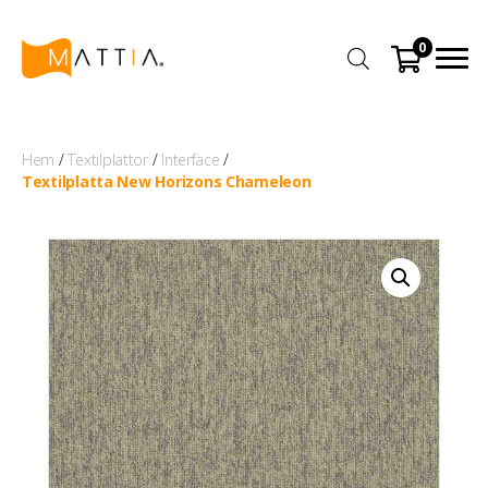
0
Hem
/
Textilplattor
/
Interface
/
Textilplatta New Horizons Chameleon