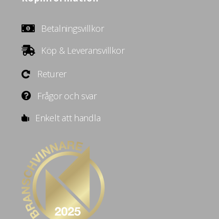
Betalningsvillkor
Köp & Leveransvillkor
Returer
Frågor och svar
Enkelt att handla