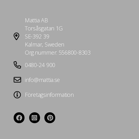
Mattia AB
Torsåsgatan 1G
SE-392 39
Kalmar, Sweden
Org.nummer: 556800-8303
0480-24 900
info@mattia.se
Företagsinformation