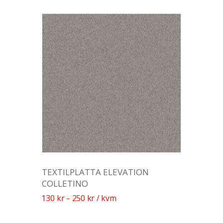
TEXTILPLATTA ELEVATION
COLLETINO
130
kr
–
250
kr
/ kvm