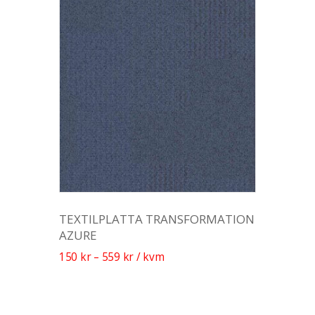
TEXTILPLATTA TRANSFORMATION
AZURE
150
kr
–
559
kr
/ kvm