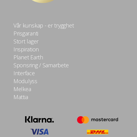
Vår kunskap - er trygghet
Prisgaranti
Stort lager
Inspiration
Planet Earth
Sponsring / Samarbete
Interface
Modulyss
Melkea
Mattia