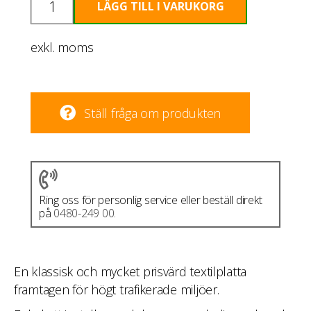
LÄGG TILL I VARUKORG
New
Horizons
exkl. moms
Chameleon
mängd
Ställ fråga om produkten
Ring oss för personlig service eller beställ direkt
på
0480-249 00
.
En klassisk och mycket prisvärd textilplatta
framtagen för högt trafikerade miljöer.