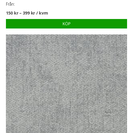
Från:
150
kr
–
399
kr
/ kvm
KÖP