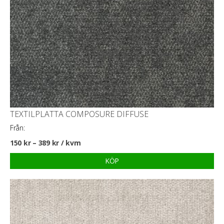
TEXTILPLATTA COMPOSURE DIFFUSE
Från:
150
kr
–
389
kr
/ kvm
KÖP