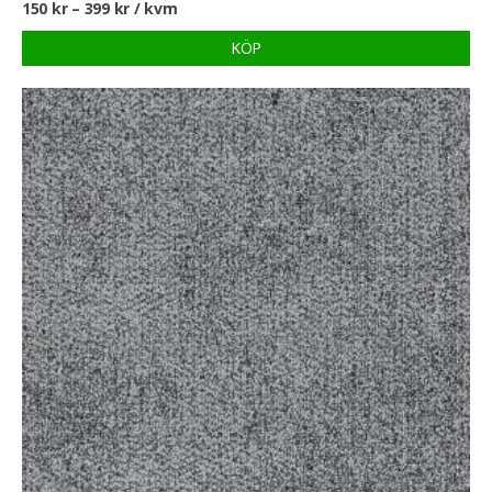
150
kr
–
399
kr
/ kvm
KÖP