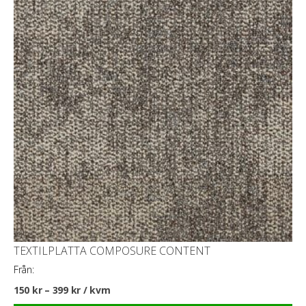
TEXTILPLATTA COMPOSURE CONTENT
Från:
150
kr
–
399
kr
/ kvm