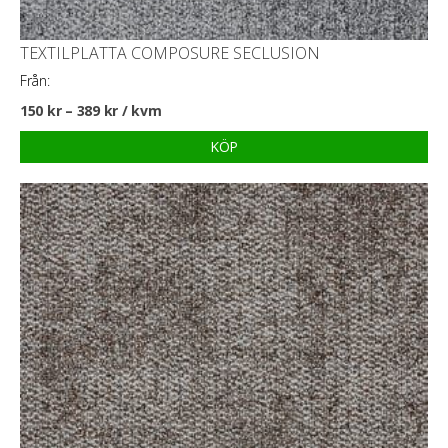
TEXTILPLATTA COMPOSURE SECLUSION
Från:
150
kr
–
389
kr
/ kvm
KÖP