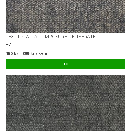
TEXTILPLATTA COMPOSURE DELIBERATE
Från:
150
kr
–
399
kr
/ kvm
KÖP