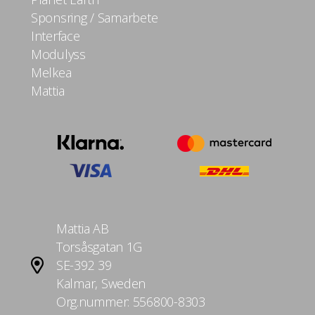
Sponsring / Samarbete
Interface
Modulyss
Melkea
Mattia
Mattia AB
Torsåsgatan 1G
SE-392 39
Kalmar, Sweden
Org.nummer: 556800-8303