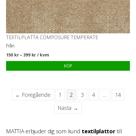
TEXTILPLATTA COMPOSURE TEMPERATE
Från:
150
kr
–
399
kr
/ kvm
KÖP
← Föregående
1
2
3
4
…
14
Nästa →
MATTIA erbjuder dig som kund
textilplattor
till