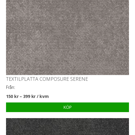
TEXTILPLATTA COMPOSURE SERENE
Från:
150
kr
–
399
kr
/ kvm
KÖP