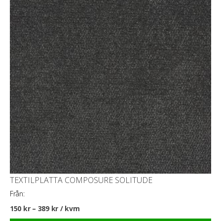
TEXTILPLATTA COMPOSURE SOLITUDE
Från:
150
kr
–
389
kr
/ kvm