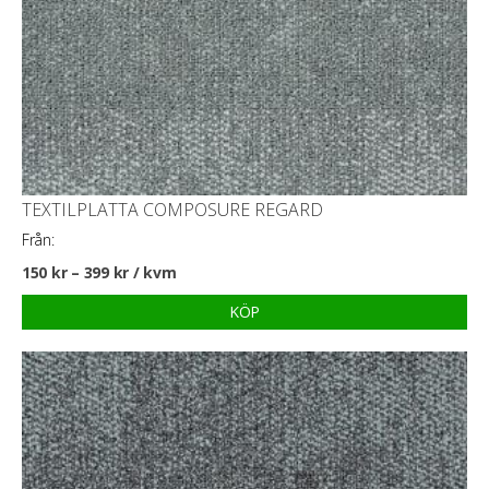
TEXTILPLATTA COMPOSURE REGARD
Från:
150
kr
–
399
kr
/ kvm
KÖP