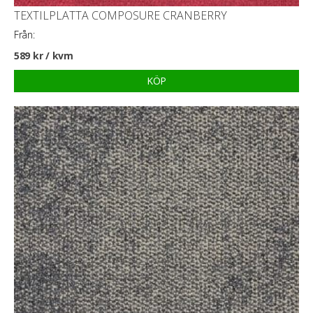
TEXTILPLATTA COMPOSURE CRANBERRY
Från:
589
kr
/ kvm
KÖP