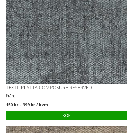
TEXTILPLATTA COMPOSURE RESERVED
Från:
150
kr
–
399
kr
/ kvm
KÖP