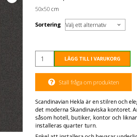
50x50
cm
Sortering
Textilplatta
LÄGG TILL I VARUKORG
Scandinavian
Hekla
mängd
Ställ fråga om produkten
Scandinavian Hekla är en stilren och ele
det moderna Skandinaviska kontoret. An
såsom hotell, butiker, kontor och likn
installeras quarter turn.
Enkel att installera och bevarar underl