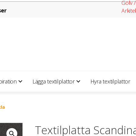
Golv /
ser
Arkite
piration
Lägga textilplattor
Hyra textilplattor
kla
Textilplatta Scandin