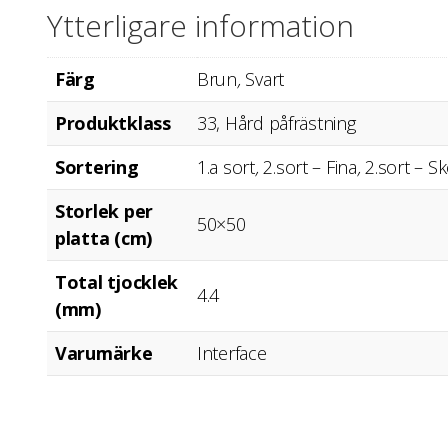
Ytterligare information
Färg
Brun
,
Svart
Produktklass
33, Hård påfrästning
Sortering
1.a sort
,
2.sort – Fina
,
2.sort – S
Storlek per
50×50
platta (cm)
Total tjocklek
4.4
(mm)
Varumärke
Interface