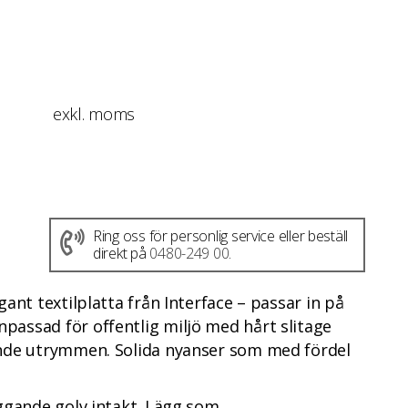
exkl. moms
Ring oss för personlig service eller beställ
direkt på
0480-249 00
.
gant textilplatta från Interface – passar in på
passad för offentlig miljö med hårt slitage
ande utrymmen. Solida nyanser som med fördel
iggande golv intakt. Lägg som