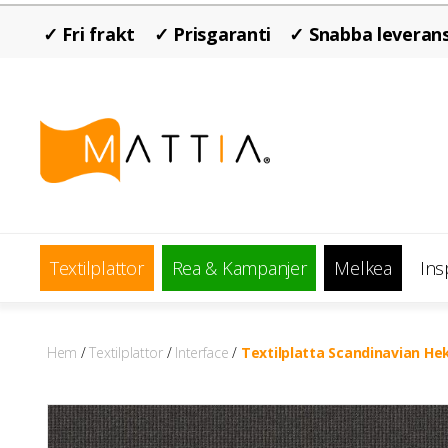
✓ Fri frakt
✓ Prisgaranti
✓ Snabba leveran
Textilplattor
Rea & Kampanjer
Melkea
Ins
Hem
/
Textilplattor
/
Interface
/
Textilplatta Scandinavian He