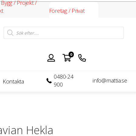
 Bygg / Projekt /
kt
Företag / Privat
Products
search
0
0480-24
info@mattia.se
Kontakta
900
avian Hekla